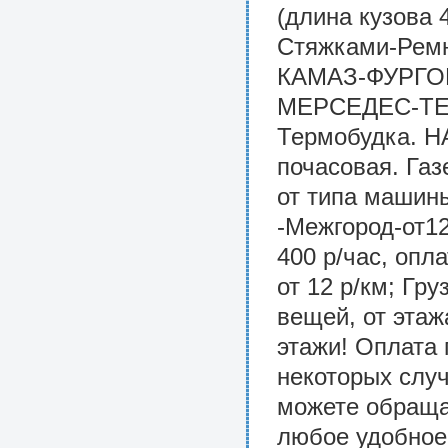
(длина кузова 
Стяжками-Ремн
КАМАЗ-ФУРГО
МЕРСЕДЕС-ТЕР
Термобудка. Н
почасовая. Газ
от типа машины
-Межгород-от1
400 р/час, опл
от 12 р/км; Гр
вещей, от этаж
этажи! Оплата 
некоторых слу
можете обращат
любое удобно