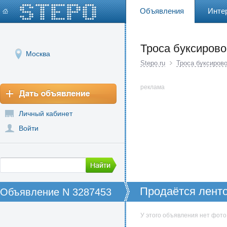
Объявления
Инте
Троса буксирово
Москва
Stepo.ru
Троса буксиров
реклама
Личный кабинет
Войти
Продаётся ленто
Объявление N 3287453
У этого объявления нет фото