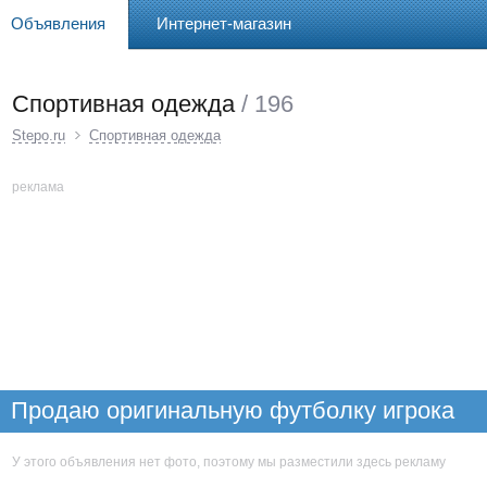
Объявления
Интернет-магазин
Спортивная одежда
/ 196
Stepo.ru
Спортивная одежда
реклама
Продаю оригинальную футболку игрока
ЦСКА Секу Олисе с автографом самого
футболиста, Форма
У этого объявления нет фото, поэтому мы разместили здесь рекламу