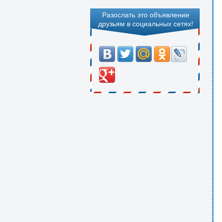
Разослать это объявление
друзьям в социальных сетях!