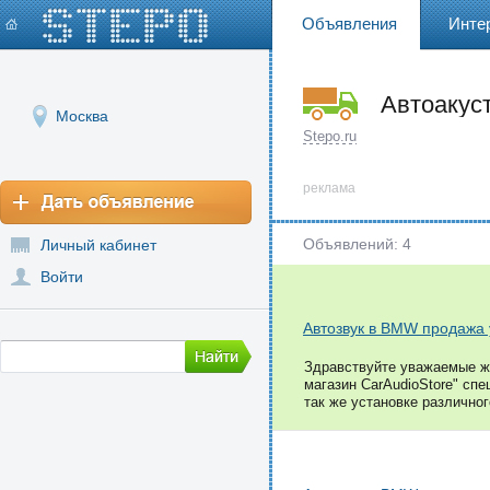
Объявления
Инте
Автоакус
Москва
Stepo.ru
реклама
Объявлений: 4
Личный кабинет
Войти
Автозвук в BMW продажа 
Здравствуйте уважаемые жи
магазин CarAudioStore" сп
так же установке различного