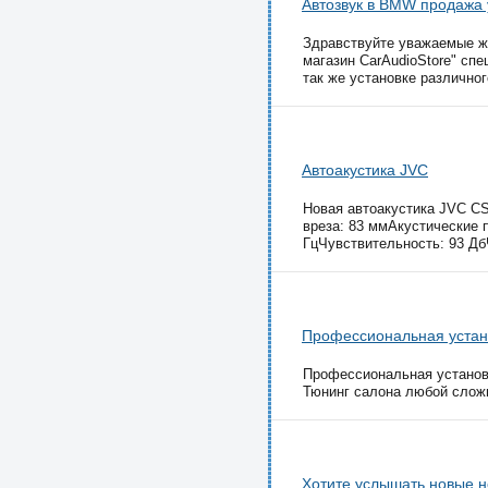
Автозвук в BMW продажа 
Здравствуйте уважаемые жи
магазин CarAudioStore" сп
так же установке различного
Автоакустика JVC
Новая автоакустика JVC CS
вреза: 83 ммАкустические 
ГцЧувствительность: 93 ДбЧ
Профессиональная устан
Профессиональная установк
Тюнинг салона любой сложн
Хотите услышать новые но