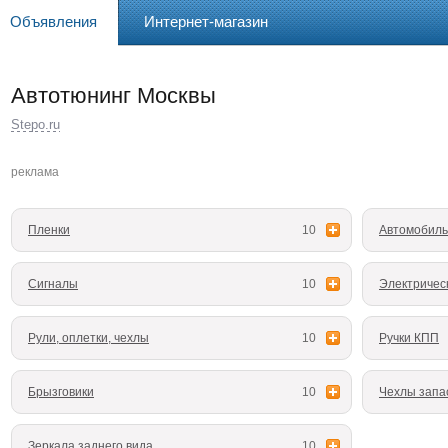
Объявления
Интернет-магазин
Автотюнинг Москвы
Stepo.ru
реклама
Пленки
10
Автомобиль
Сигналы
10
Электричес
Рули, оплетки, чехлы
10
Ручки КПП
Брызговики
10
Чехлы запа
Зеркала заднего вида
10