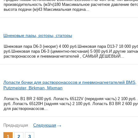
производительность (м3/ч)180 Максимальное расчетное давление бет
высота подачи (м)43 Максимальная подача...
Шнековые пары, роторы, статоры
Шнековая пара D6-3 (неориг) 4 000 руб.Шнековая пара D13-7 18 000 р
руб.Шнековая пара D6-3 (цементно-песчаная) 5 000 руб.И другие запч
растворонасосов и пневманагнетателей , САМЫЙ ДЕШЕВЫЙ...
Лопасти бочки для растворонасосов и пневмонагнетателей BMS,
Putzmeister, Birkman, Mixman
Лопасть В1 BR 2 600 руб. Лопасть 65122V (передняя часть) 2 100 руб.
руб. Лопасть 65120Н (задняя часть) 2 100 руб. Лопасть В3 BR 2 600 р
для растворонасосов...
Предыдущая
Следующая
1
2
3