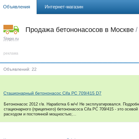
Объявления
Интернет-магазин
Продажа бетононасосов в Москве
/
Stepo.ru
реклама
Объявлений: 22
Стационарный бетононасос Cifa PC 709/415 D7
Бетононасос 2012 г/в. Наработка 6 м/ч! Не эксплуатировался. Подроб
стационарного (прицепного) бетононасоса Cifa PC 709/415 - это осево
расходом и постоянной мощностью;...