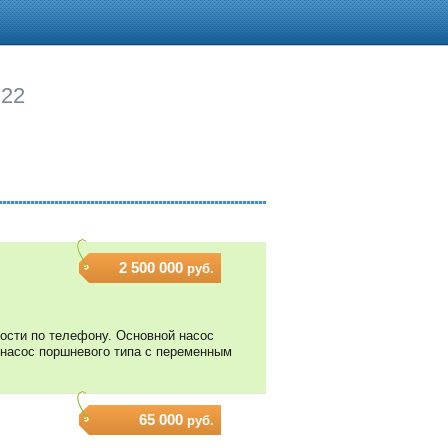
 22
2 500 000
руб.
ности по телефону. Основной насос
й насос поршневого типа с переменным
65 000
руб.