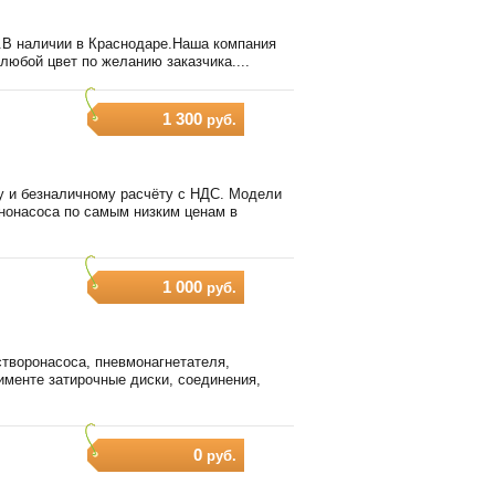
.В наличии в Краснодаре.Наша компания
любой цвет по желанию заказчика....
1 300
руб.
му и безналичному расчёту с НДС. Модели
ононасоса по самым низким ценам в
1 000
руб.
створонасоса, пневмонагнетателя,
именте затирочные диски, соединения,
0
руб.