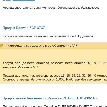
Аренда спецтехники манипуляторов, бетононасосов, бульдозеров....
Продам Daewoo ECP 37XZ
Техника в отличном состоянии, на гарантии. Все ТО у дилера....
как сделать мое объявление VIP
– карточка
→
Услуги, аренда бетононасоса, заказать бетононасос 15, 18, 26, 32
метров в Москве и МО
Предлагаем услуги автобетононасосов 15, 18, 24, 28, 32, 36, 40 метр
Стоимость аренды бетононасоса от 15000. Работаем без выходных, за 
Продаю новый бетононасос Zoomlion ZLJ5336THB 43X-5RZ
Продаю новый бетононасос Zoomlion ZLJ5336THB 43X-5RZ Тип шибера