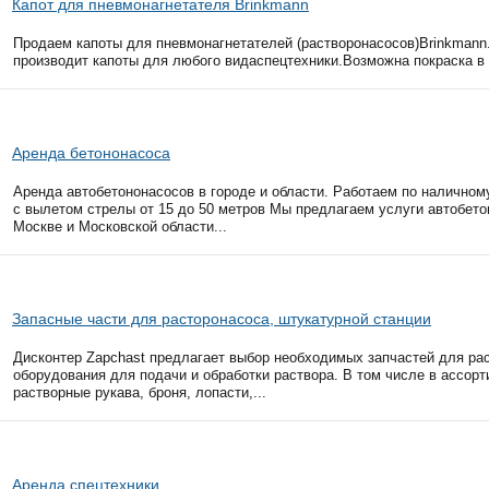
Капот для пневмонагнетателя Brinkmann
Продаем капоты для пневмонагнетателей (растворонасосов)Brinkmann
производит капоты для любого видаспецтехники.Возможна покраска в 
Аренда бетононасоса
Аренда автобетононасосов в городе и области. Работаем по налично
с вылетом стрелы от 15 до 50 метров Мы предлагаем услуги автобет
Москве и Московской области...
Запасные части для расторонасоса, штукатурной станции
Дисконтер Zapchast предлагает выбор необходимых запчастей для ра
оборудования для подачи и обработки раствора. В том числе в ассорт
растворные рукава, броня, лопасти,...
Аренда спецтехники