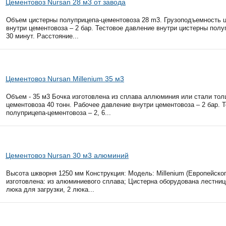
Цементовоз Nursan 28 м3 от завода
Объем цистерны полуприцепа-цементовоза 28 m3. Грузоподъемность ц
внутри цементовоза – 2 бар. Тестовое давление внутри цистерны полуп
30 минут. Расстояние...
Цементовоз Nursan Millenium 35 м3
Объем - 35 м3 Бочка изготовлена из сплава аллюминия или стали то
цементовоза 40 тонн. Рабочее давление внутри цементовоза – 2 бар. 
полуприцепа-цементовоза – 2, 6...
Цементовоз Nursan 30 м3 алюминий
Высота шкворня 1250 мм Конструкция: Модель: Millenium (Европейско
изготовлена: из алюминиевого сплава; Цистерна оборудована лестни
люка для загрузки, 2 люка...