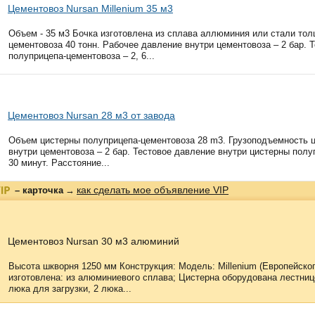
Цементовоз Nursan Millenium 35 м3
Объем - 35 м3 Бочка изготовлена из сплава аллюминия или стали то
цементовоза 40 тонн. Рабочее давление внутри цементовоза – 2 бар. 
полуприцепа-цементовоза – 2, 6...
Цементовоз Nursan 28 м3 от завода
Объем цистерны полуприцепа-цементовоза 28 m3. Грузоподъемность ц
внутри цементовоза – 2 бар. Тестовое давление внутри цистерны полуп
30 минут. Расстояние...
как сделать мое объявление VIP
– карточка
→
Цементовоз Nursan 30 м3 алюминий
Высота шкворня 1250 мм Конструкция: Модель: Millenium (Европейско
изготовлена: из алюминиевого сплава; Цистерна оборудована лестни
люка для загрузки, 2 люка...