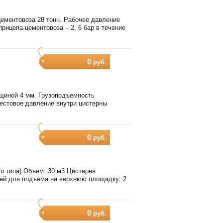
ементовоза 28 тонн. Рабочее давление
рицепа-цементовоза – 2, 6 бар в течение
0
руб.
лщиной 4 мм. Грузоподъемность
Тестовое давление внутри цистерны
0
руб.
го типа) Объем: 30 м3 Цистерна
цей для подъема на верхнюю площадку; 2
0
руб.