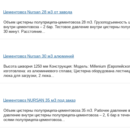
Цементовоз Nursan 28 м3 от завода
Объем цистерны полуприцепа-цементовоза 28 m3. Грузоподъемность ц
внутри цементовоза – 2 бар. Тестовое давление внутри цистерны полуп
30 минут. Расстояние...
Цементовоз Nursan 30 м3 алюминий
Высота шкворня 1250 мм Конструкция: Модель: Millenium (Европейско
изготовлена: из алюминиевого сплава; Цистерна оборудована лестни
люка для загрузки, 2 люка...
Цементовоз NURSAN 35 м3 под заказ
Объем цистерны полуприцепа-цементовоза 35 m3. Рабочее давление вн
давление внутри цистерны полуприцепа-цементовоза – 2, 6 бар в теч
осями полуприцепа-цементовоза...