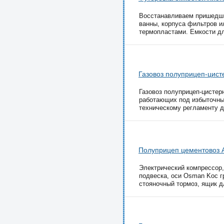
Восстанавливаем пришедшие
ванны, корпуса фильтров и
термопластами. Емкости дл
Газовоз полуприцеп-цис
Газовоз полуприцеп-цистер
работающих под избыточны
техническому регламенту д
Полуприцеп цементовоз Al
Электрический компрессор, 
подвеска, оси Osman Koc г
стояночный тормоз, ящик дл