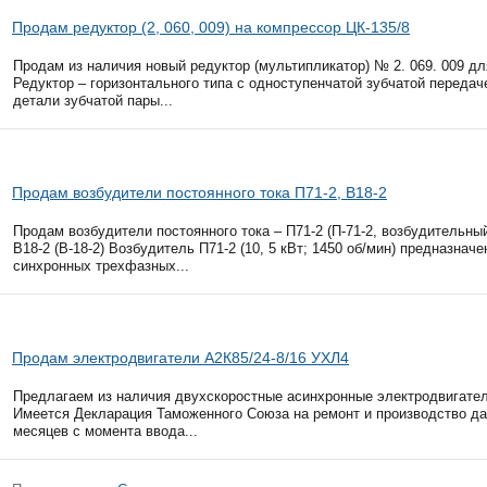
Продам редуктор (2, 060, 009) на компрессор ЦК-135/8
Продам из наличия новый редуктор (мультипликатор) № 2. 069. 009 дл
Редуктор – горизонтального типа с одноступенчатой зубчатой передаче
детали зубчатой пары...
Продам возбудители постоянного тока П71-2, В18-2
Продам возбудители постоянного тока – П71-2 (П-71-2, возбудительный а
В18-2 (В-18-2) Возбудитель П71-2 (10, 5 кВт; 1450 об/мин) предназнач
синхронных трехфазных...
Продам электродвигатели А2К85/24-8/16 УХЛ4
Предлагаем из наличия двухскоростные асинхронные электродвигатели
Имеется Декларация Таможенного Союза на ремонт и производство да
месяцев с момента ввода...