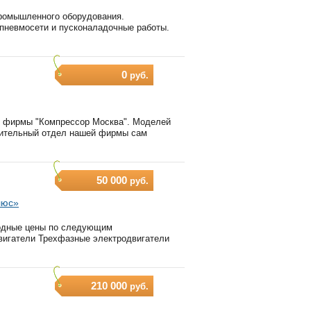
промышленного оборудования.
 пневмосети и пусконаладочные работы.
0
руб.
 фирмы "Компрессор Москва". Моделей
роительный отдел нашей фирмы сам
50 000
руб.
люс»
годные цены по следующим
вигатели Трехфазные электродвигатели
210 000
руб.