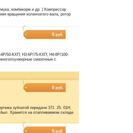
мука, комбикорм и др. ) Компрессор
емя вращения коленчатого вала, ротор
0
руб.
4Р/50-КХП; Н3-6Р/75-КХП; Н4-8Р/100-
ы многоплунжерные смазочные с
0
руб.
ртежа зубчатой передачи 371. 25. 01Н,
 был. Хранится на отапливаемом складе.
0
руб.