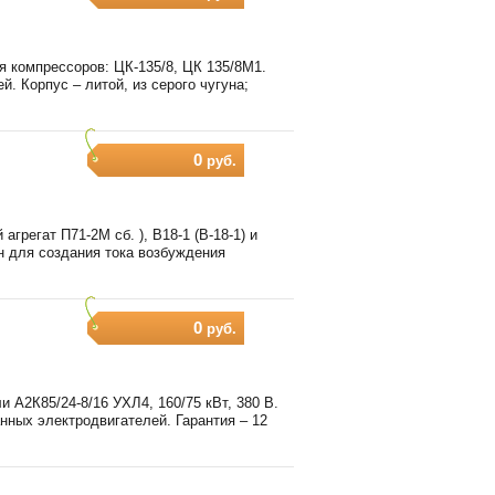
я компрессоров: ЦК-135/8, ЦК 135/8М1.
й. Корпус – литой, из серого чугуна;
0
руб.
грегат П71-2М сб. ), В18-1 (В-18-1) и
ен для создания тока возбуждения
0
руб.
 А2К85/24-8/16 УХЛ4, 160/75 кВт, 380 В.
нных электродвигателей. Гарантия – 12