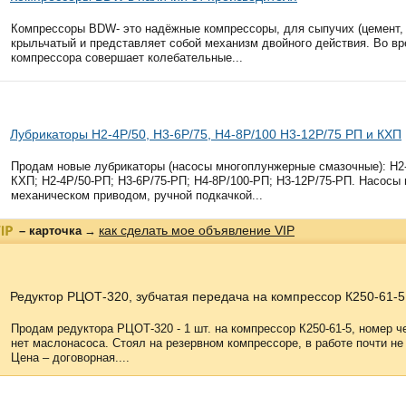
Компрессоры ВDW- это надёжные компрессоры, для сыпучих (цемент, 
крыльчатый и представляет собой механизм двойного действия. Во вр
компрессора совершает колебательные...
Лубрикаторы Н2-4Р/50, Н3-6Р/75, Н4-8Р/100 Н3-12Р/75 РП и КХП
Продам новые лубрикаторы (насосы многоплунжерные смазочные): Н2-
КХП; Н2-4Р/50-РП; Н3-6Р/75-РП; Н4-8Р/100-РП; Н3-12Р/75-РП. Насос
механическом приводом, ручной подкачкой...
как сделать мое объявление VIP
– карточка
→
Редуктор РЦОТ-320, зубчатая передача на компрессор К250-61-5
Продам редуктора РЦОТ-320 - 1 шт. на компрессор К250-61-5, номер че
нет маслонасоса. Стоял на резервном компрессоре, в работе почти не
Цена – договорная....