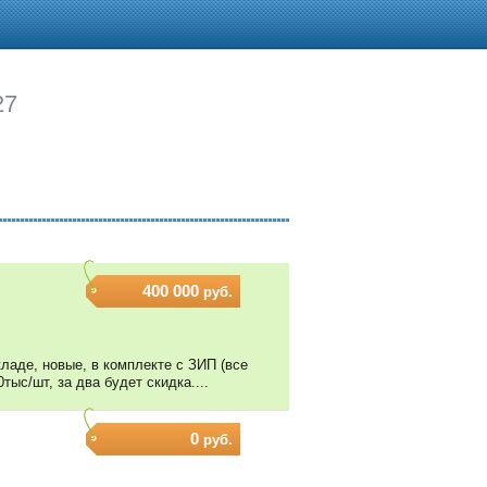
27
400 000
руб.
кладе, новые, в комплекте с ЗИП (все
ыс/шт, за два будет скидка....
0
руб.