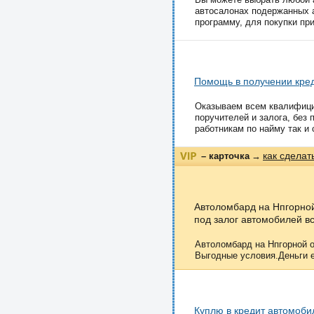
автосалонах подержанных 
программу, для покупки при
Помощь в получении кре
Оказываем всем квалифици
поручителей и залога, без 
работникам по найму так и 
как сделат
– карточка
→
Автоломбард на Нпгорной
под залог автомобилей вс
Автоломбард на Нпгорной о
Выгодные условия.Деньги ес
Куплю в кредит автомоби