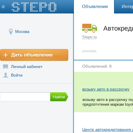
Объявления
Инте
Автокреди
Москва
на автом
Stepo.ru
реклама
Объявлений: 8
Личный кабинет
Войти
возьму авто в рассрочку
возьму авто в рассрочку по
предпотчтения маркам toyot
Центр автокредитования 