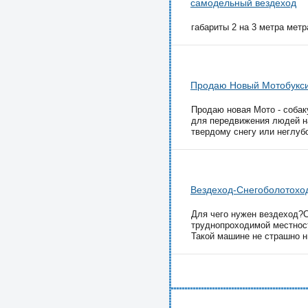
самодельный вездеход
габариты 2 на 3 метра метра
Продаю Новый Мотобукс
Продаю новая Мото - собак
для передвижения людей на
твердому снегу или неглубо
Вездеход-Снегоболотохо
Для чего нужен вездеход?С
труднопроходимой местност
Такой машине не страшно н