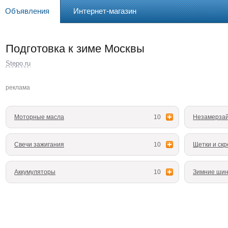
Объявления
Интернет-магазин
Подготовка к зиме Москвы
Stepo.ru
реклама
Моторные масла
10
Незамерза
Свечи зажигания
10
Щетки и скр
Аккумуляторы
10
Зимние ши