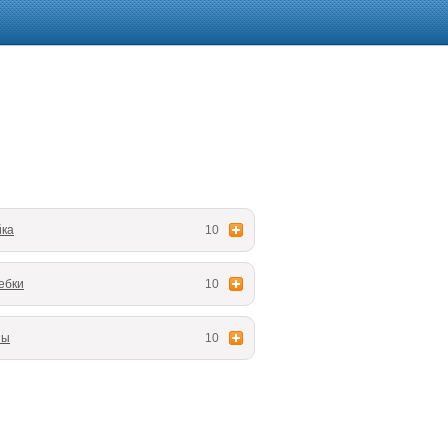
йка
10
ебки
10
ны
10