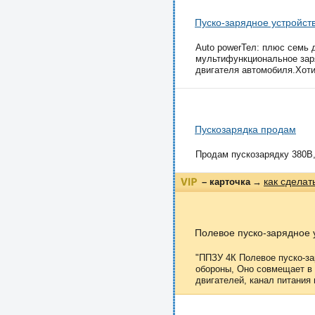
Пуско-зарядное устройст
Auto powerТел: плюс семь 
мультифункциональное заря
двигателя автомобиля.Хотит
Пускозарядка продам
Продам пускозарядку 380В, 1
как сделат
– карточка
→
Полевое пуско-зарядное 
"ППЗУ 4К Полевое пуско-за
обороны, Оно совмещает в 
двигателей, канал питания 