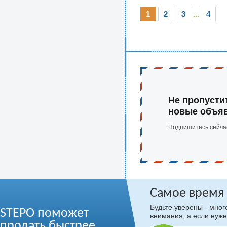
1
2
3
...
4
Не пропусти
новые объя
Подпишитесь сейча
Самое время
Будьте уверены - мно
STEPO поможет
внимания, а если нужн
продать быстрее