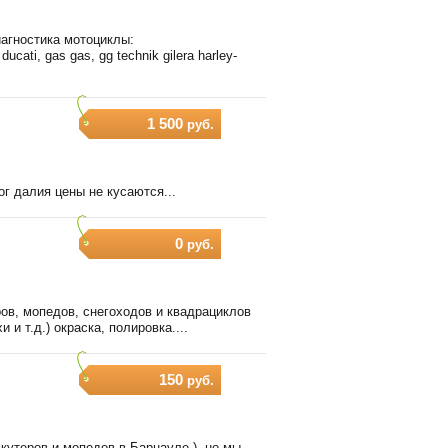
агностика мотоциклы:
ducati, gas gas, gg technik gilera harley-
1 500
руб.
г далия цены не кусаются...
0
руб.
ов, мопедов, снегоходов и квадрациклов
и т.д.) окраска, полировка....
150
руб.
кутеров и мопедов в Барнауле ), но мы