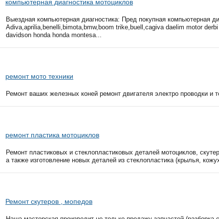
компьютерная диагностика мотоциклов
Выездная компьютерная диагностика: Пред покупная компьютерная ди
Adiva,aprilia,benelli,bimota,bmw,boom trike,buell,cagiva daelim motor derbi 
davidson honda honda montesa...
ремонт мото техники
Ремонт ваших железных коней ремонт двигателя электро проводки и то
ремонт пластика мотоциклов
Ремонт пластиковых и стеклопластиковых деталей мотоциклов, скутер
а также изготовление новых деталей из стеклопластика (крылья, кожухи 
Ремонт скутеров , мопедов
Наша мастерская производит не только продажу запчастей (разборка с