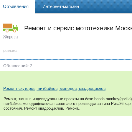
Объявления
Интернет-магазин
Ремонт и сервис мототехники Моск
Stepo.ru
реклама
Объявлений: 2
Ремонт скутеров, питбайков, мопедов, квадроциклов
Ремонт, тюнинг, индивидуальные проекты на базе honda monkey(gorilla
питбайков,мопедов(включая советского производства типа Рига26,кар
состояния. Ремонт квадроциклов. Ремонт...