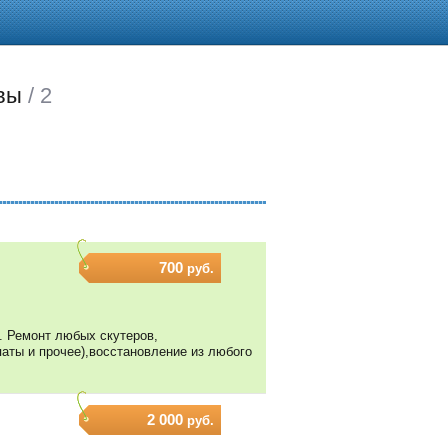
вы
/ 2
700
руб.
). Ремонт любых скутеров,
паты и прочее),восстановление из любого
2 000
руб.