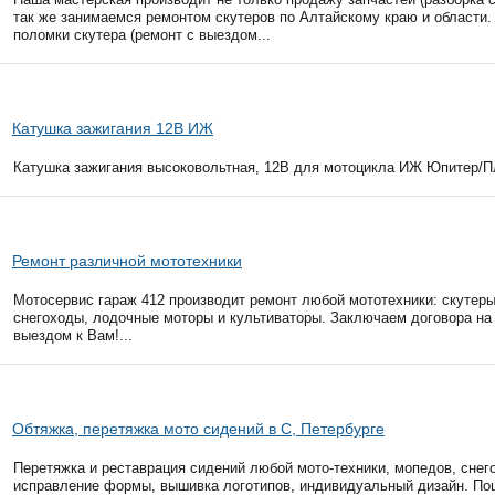
так же занимаемся ремонтом скутеров по Алтайскому краю и области
поломки скутера (ремонт с выездом...
Катушка зажигания 12В ИЖ
Катушка зажигания высоковольтная, 12В для мотоцикла ИЖ Юпитер/Пл
Ремонт различной мототехники
Мотосервис гараж 412 производит ремонт любой мототехники: скутеры
снегоходы, лодочные моторы и культиваторы. Заключаем договора на
выездом к Вам!...
Обтяжка, перетяжка мото сидений в С, Петербурге
Перетяжка и реставрация сидений любой мото-техники, мопедов, снег
исправление формы, вышивка логотипов, индивидуальный дизайн. По