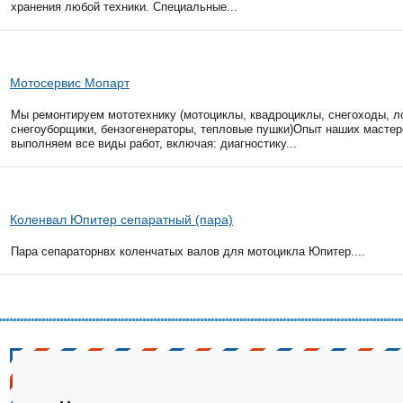
хранения любой техники. Специальные...
Мотосервис Мопарт
Мы ремонтируем мототехнику (мотоциклы, квадроциклы, снегоходы, л
снегоуборщики, бензогенераторы, тепловые пушки)Опыт наших мастер
выполняем все виды работ, включая: диагностику...
Коленвал Юпитер сепаратный (пара)
Пара сепараторнвх коленчатых валов для мотоцикла Юпитер....