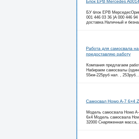
Блок EPB Mercedes A001
БУ блок EPB МерседесОриги
001 446 03 36 )A 000 446 9
доставка.Наличный и безна
Работа для самосвала на 
предоставляю работу
Компания предлагаем работу
Набираем самосвалы (одиноч
55км-225руб нал. , 253руб..
Самосвал Howo A-7 6×4
Модель самосвала Howo A-7
6х4 Модель самосвала Howo
32000 Снаряженная масса,.