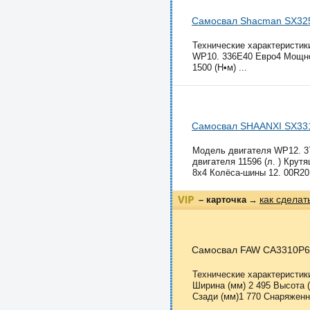
Самосвал Shacman SX32
Технические характеристи
WP10. 336E40 Евро4 Мощнос
1500 (Н•м) ...
Самосвал SHAANXI SX33
Модель двигателя WP12. 3
двигателя 11596 (л. ) Крут
8x4 Колёса-шины 12. 00R20.
как сделат
– карточка
→
Самосвал FAW CA3310P6
Технические характеристи
Ширина (мм) 2 495 Высота 
Сзади (мм)1 770 Снаряженна