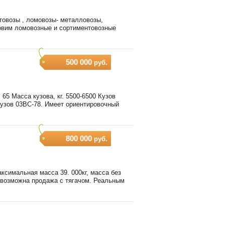
товозы , ломовозы- металловозы,
овим ломовозные и сортиментовозные
500 000
руб.
65 Масса кузова, кг. 5500-6500 Кузов
кузов 03ВС-78. Имеет ориентировочный
800 000
руб.
ксимальная масса 39. 000кг, масса без
е возможна продажа с тягачом. Реальным