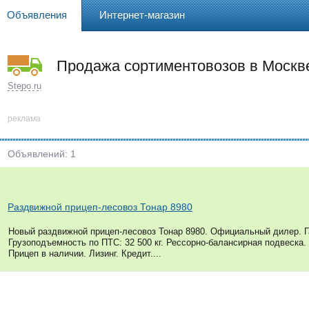
Объявления
Интернет-магазин
Продажа сортиментовозов в Москв
Stepo.ru
реклама
Объявлений: 1
Раздвижной прицеп-лесовоз Тонар 8980
Новый раздвижной прицеп-лесовоз Тонар 8980. Официальный дилер. Га
Грузоподъемность по ПТС: 32 500 кг. Рессорно-балансирная подвеска. 
Прицеп в наличии. Лизинг. Кредит....