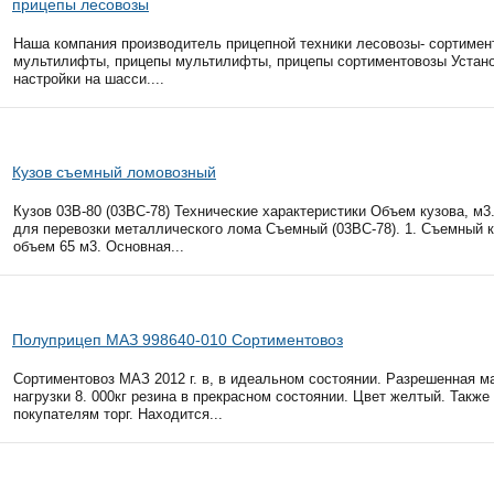
прицепы лесовозы
Наша компания производитель прицепной техники лесовозы- сортимен
мультилифты, прицепы мультилифты, прицепы сортиментовозы Устан
настройки на шасси....
Кузов съемный ломовозный
Кузов 03В-80 (03ВС-78) Технические характеристики Объем кузова, м3. 
для перевозки металлического лома Съемный (03ВС-78). 1. Съемный 
объем 65 м3. Основная...
Полуприцеп МАЗ 998640-010 Сортиментовоз
Сортиментовоз МАЗ 2012 г. в, в идеальном состоянии. Разрешенная ма
нагрузки 8. 000кг резина в прекрасном состоянии. Цвет желтый. Такж
покупателям торг. Находится...