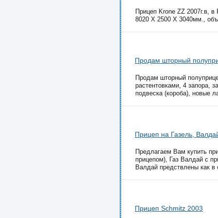
Прицеп Krone ZZ 2007г.в, в
8020 Х 2500 Х 3040мм., объ
Продам шторный полупри
Продам шторный полуприцеп
растентовками, 4 запора, з
подвеска (короба), новые л
Прицеп на Газель, Валдай
Предлагаем Вам купить при
прицепом), Газ Валдай с п
Валдай предствлены как в 
Прицеп Schmitz 2003