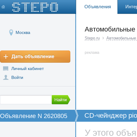
Объявления
Инте
Автомобильные
Москва
Stepo.ru
Автомобильные
реклама
Личный кабинет
Войти
CD-чейнджер pio
Объявление N 2620805
У этого объ