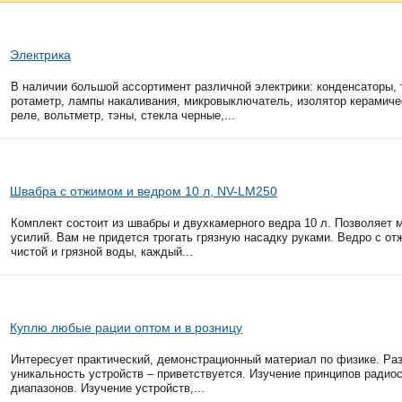
Электрика
В наличии большой ассортимент различной электрики: конденсаторы, 
ротаметр, лампы накаливания, микровыключатель, изолятор керамичес
реле, вольтметр, тэны, стекла черные,...
Швабра с отжимом и ведром 10 л, NV-LM250
Комплект состоит из швабры и двухкамерного ведра 10 л. Позволяет 
усилий. Вам не придется трогать грязную насадку руками. Ведро с от
чистой и грязной воды, каждый...
Куплю любые рации оптом и в розницу
Интересует практический, демонстрационный материал по физике. Ра
уникальность устройств – приветствуется. Изучение принципов радио
диапазонов. Изучение устройств,...