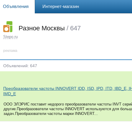
Объявления
Интернет-магазин
Разное Москвы
/ 647
Stepo.ru
реклама
Объявлений: 647
Преобразователи частоты INNOVERT IDD, ISD, IPD, ITD, IBD_E, I
IMD_E
ООО ЭЛЭРИС поставит недорого преобразователи частоты INVT серий I
другие.Преобразователи частоты INNOVERT используются для боль
задач.Преобразователи частоты марки INNOVERT...