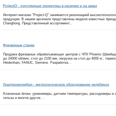
ProjectQ - популярные проекторы в наличии и на заказ
Интернет-магазин "Project-Q" занимается реализацией высокотехноло
продукции. В нашем арсенале представлены модели известных брендо
Changhong. Представленный ассортимент...
Фрезерные станки
Продажа фрезерных обрабатывающих центров с ЧПУ Phoenix (Швейцари
до 24000 об/мин, стол до 2100 мм, нагрузка на стол до 4000 кг., терм
Heidenhain, FANUC, Siemens. Разработка...
Уралпромприбор - метрологическое оборудование челябинск
Клапанные блоки, уровнемеры, датчики температуры, расходомеры и 
гильзы и многое другое....