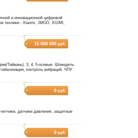
гичной и инновационной цифровой
в техники - Xiaomi, JMGO, XGIMI,
15 000 000
руб.
я/Тайвань). 3, 4, 5-осевые. Шпиндель
остабилизация, контроль вибраций. ЧПУ
0
руб.
счетчики, датчики давления, защитные
0
руб.