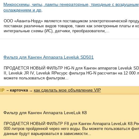
Микросхемы, чипы, лампы генераторные, триодные с воздушным
охлаждением и др,
ООО «Аванта-Норд» является поставщиком электротехнической проду
поставках различных видов товаров, таких как электронные платы и к
интегральные схемы (ИС), датчики, преобразователи,...
Фильтр для Канген Аппарата Leveluk SD501
ПРОДАЕТСЯ НОВЫЙ ФИЛЬТР HG-N для Канген аппаратов Leveluk SD501
II, Leveluk JR IV, Leveluk RРесурс фильтра HG-N рассчитан на 12 000
можете пользоваться фильтром...
как сделать мое объявление VIP
– карточка
→
Фильтр для Канген Аппарата LeveLuk К8
ПРОДАЕТСЯ НОВЫЙ ФИЛЬТР F8 для Канген Аппарата LeveLuk К8.Ресур
000 литров пройденной через него воды. Вы можете пользоваться филь
данные будут варьироваться в зависимости...