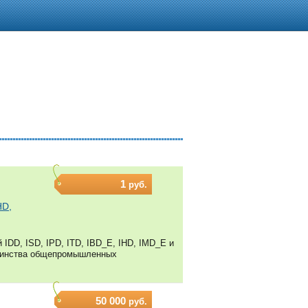
1
руб.
HD,
DD, ISD, IPD, ITD, IBD_E, IHD, IMD_E и
шинства общепромышленных
50 000
руб.