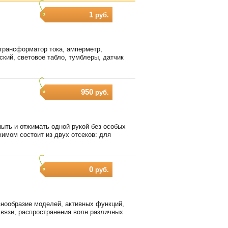
1
руб.
трансформатор тока, амперметр,
кий, световое табло, тумблеры, датчик
950
руб.
мыть и отжимать одной рукой без особых
жимом состоит из двух отсеков: для
0
руб.
знообразие моделей, активных функций,
связи, распространения волн различных