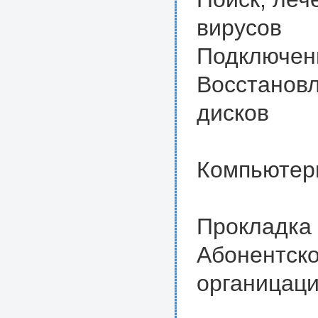
вирусов
Подключени
Восстанов
дисков
Компьютер
Прокладка 
Абонентск
органицац