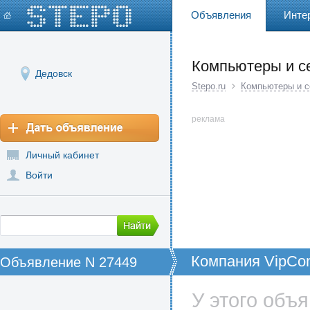
Объявления
Инте
Компьютеры и с
Дедовск
Stepo.ru
Компьютеры и 
реклама
Личный кабинет
Войти
Компания VipCo
Объявление N 27449
любых компьюте
компьютерную п
У этого объ