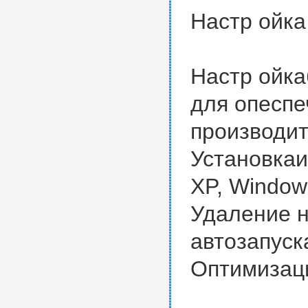
Настр ойка
Настр ойка
для опесп
производи
Установкаи
XP, Window
Удаление 
автозапуск
Оптимизац