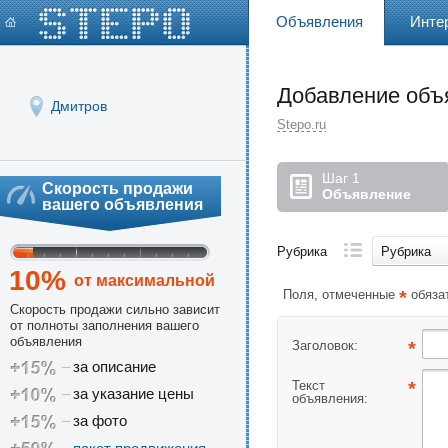
Объявления
Инте
Добавление объ
Дмитров
Stepo.ru
Шаг 1
Скорость продажи
Объявление
вашего объявления
Рубрика
Рубрика
10%
от максимальной
Поля, отмеченные
*
обяза
Скорость продажи сильно зависит
от полноты заполнения вашего
объявления
Заголовок:
*
+15%
–
за описание
Текст
*
+10%
–
за указание цены
объявления:
+15%
–
за фото
–