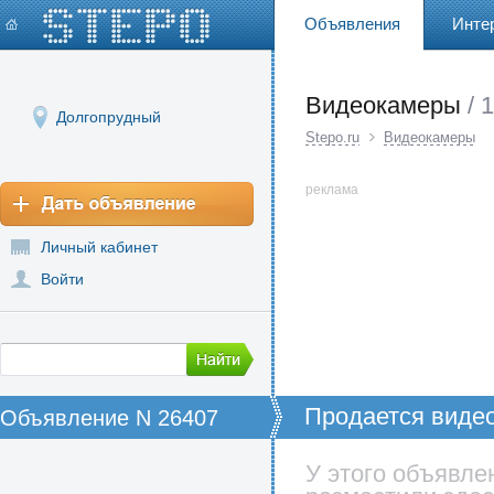
Объявления
Инте
Видеокамеры
/ 
Долгопрудный
Stepo.ru
Видеокамеры
реклама
Личный кабинет
Войти
Продается виде
Объявление N 26407
отличном состоян
аккумулятора,
У этого объявле