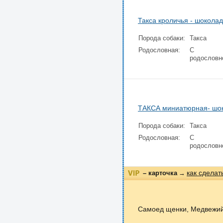
Такса кроличья - шокола
Порода собаки:
Такса
Родословная:
С
родословн
ТАКСА миниатюрная- шо
Порода собаки:
Такса
Родословная:
С
родословн
как сделат
– карточка
→
Самоед щенки, Медвежий