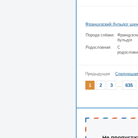
Французский бульдог ще
Порода собаки:
Французск
бульдог
Родословная:
С
родословн
Предыдущая
Следующая
1
2
3
...
635
Не пропусти