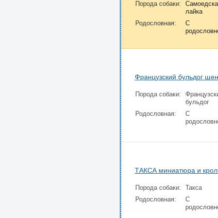
Порода собаки:
Самоедска
лайка
Родословная:
С
родословн
Французский бульдог ще
Порода собаки:
Французск
бульдог
Родословная:
С
родословн
ТАКСА миниатюра и крол
Порода собаки:
Такса
Родословная:
С
родословн