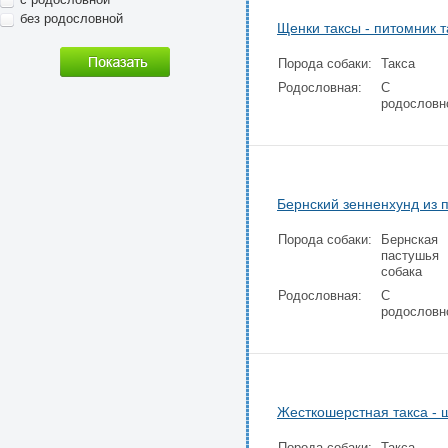
без родословной
Щенки таксы - питомник т
Порода собаки:
Такса
Родословная:
С
родословн
Бернский зенненхунд из 
Порода собаки:
Бернская
пастушья
собака
Родословная:
С
родословн
Жесткошерстная такса - 
Порода собаки:
Такса