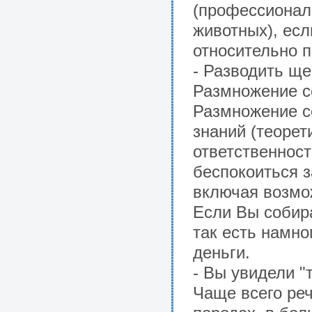
(профессионал
животных), ес
относительно п
- Разводить щ
Размножение со
Размножение со
знаний (теорет
ответственнос
беспокоиться з
включая возмож
Если Вы собир
так есть намно
деньги.
- Вы увидели 
Чаще всего реч