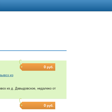
0
руб.
вывоз из
воз из д. Давыдовское, недалеко от
0
руб.