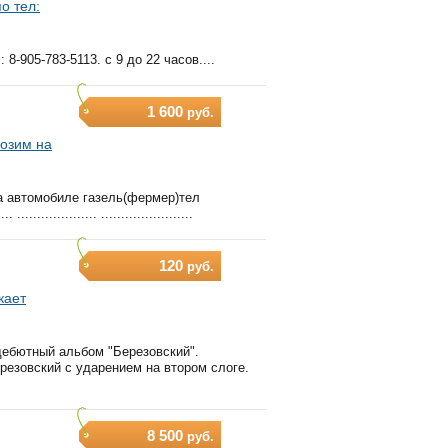
о тел:
8-905-783-5113. с 9 до 22 часов....
1 600
руб.
возим на
на автомобиле газель(фермер)тел
. .................... .......................
120
руб.
кает
 дебютный альбом "Березовский".
ерезовский с ударением на втором слоге.
8 500
руб.