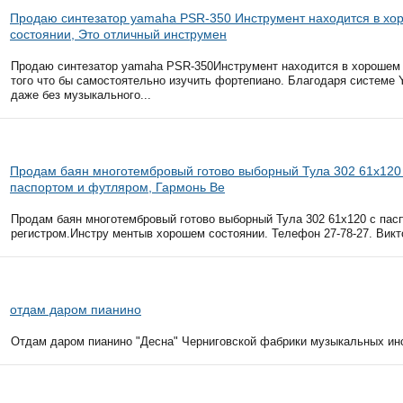
Продаю синтезатор yamaha PSR-350 Инструмент находится в х
состоянии, Это отличный инструмен
Продаю синтезатор yamaha PSR-350Инструмент находится в хорошем 
того что бы самостоятельно изучить фортепиано. Благодаря системе Y
даже без музыкального...
Продам баян многотембровый готово выборный Тула 302 61х120
паспортом и футляром, Гармонь Ве
Продам баян многотембровый готово выборный Тула 302 61х120 с пас
регистром.Инстру ментыв хорошем состоянии. Телефон 27-78-27. Викто
отдам даром пианино
Отдам даром пианино "Десна" Черниговской фабрики музыкальных инс