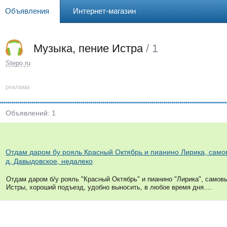
Объявления
Интернет-магазин
Музыка, пение Истра
/ 1
Stepo.ru
реклама
Объявлений: 1
Отдам даром бу рояль Красный Октябрь и пианино Лирика, само
д, Давыдовское, недалеко
Отдам даром б/у рояль "Красный Октябрь" и пианино "Лирика", самовы
Истры, хороший подъезд, удобно выносить, в любое время дня....