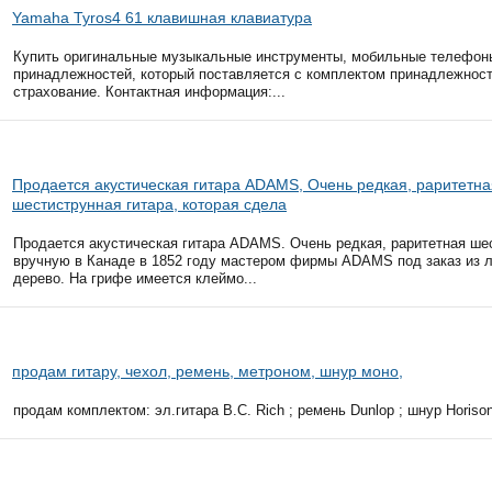
Yamaha Tyros4 61 клавишная клавиатура
Купить оригинальные музыкальные инструменты, мобильные телефоны
принадлежностей, который поставляется с комплектом принадлежностей
страхование. Контактная информация:...
Продается акустическая гитара ADAMS, Очень редкая, раритетна
шестиструнная гитара, которая сдела
Продается акустическая гитара ADAMS. Очень редкая, раритетная шес
вручную в Канаде в 1852 году мастером фирмы ADAMS под заказ из л
дерево. На грифе имеется клеймо...
продам гитару, чехол, ремень, метроном, шнур моно,
продам комплектом: эл.гитара B.C. Rich ; ремень Dunlop ; шнур Horison -