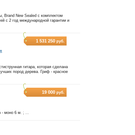
, Brand New Sealed с комплектом
 с 2 ​​год международной гарантии и
1 531 250
руб.
я
тиструнная гитара, которая сделана
учших пород дерева. Гриф - красное
19 000
руб.
 моно 6 м. ; ...