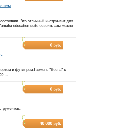
орошем
состоянии. Это отличный инструмент для
amaha education suite освоить азы можно
0
руб.
 с
портом и футляром.Гармонь "Весна" с
р....
0
руб.
трументов...
40 000
руб.