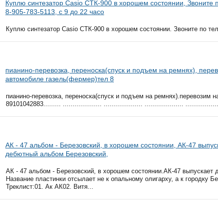
Куплю синтезатор Casio СТК-900 в хорошем состоянии, Звоните п
8-905-783-5113, с 9 до 22 часо
Куплю синтезатор Casio СТК-900 в хорошем состоянии. Звоните по тел: 
пианино-перевозка, переноска(спуск и подъем на ремнях), пере
автомобиле газель(фермер)тел 8
пианино-перевозка, переноска(спуск и подъем на ремнях).перевозим 
89101042883......... .................... .................... .................... ...................
АК - 47 альбом - Березовский, в хорошем состоянии, АК-47 выпус
дебютный альбом Березовский,
АК - 47 альбом - Березовский, в хорошем состоянии.АК-47 выпускает
Название пластинки отсылает не к опальному олигарху, а к городку Б
Треклист:01. Ак АК02. Витя...