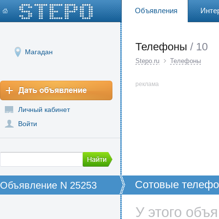
Объявления
Инте
Телефоны
/ 10
Магадан
Stepo.ru
Телефоны
реклама
Личный кабинет
Войти
Сотовые телефо
Объявление N 25253
Китая, Продажа 
фабрик
У этого объ