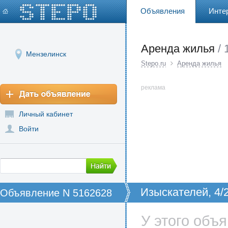
Объявления
Инте
Аренда жилья
/ 
Мензелинск
Stepo.ru
Аренда жилья
реклама
Личный кабинет
Войти
Изыскателей, 4/2
Объявление N 5162628
комнатная в Мен
Мензелинск Дол
У этого объ