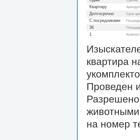
Сделка
Квартиру
Арендуе
Долгосрочно
Срок ар
С посредниками
Посредн
36
Площадь
1
Количес
Изыскателе
квартира н
укомплекто
Проведен и
Разрешено 
животными.
на номер т