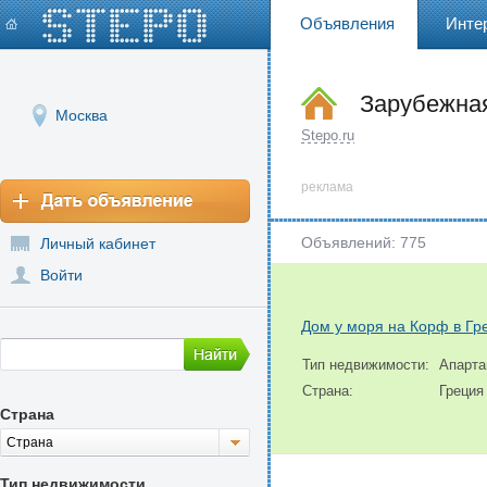
Объявления
Инте
Зарубежна
Москва
Stepo.ru
реклама
Объявлений: 775
Личный кабинет
Войти
Дом у моря на Корф в Гр
Тип недвижимости:
Апарт
Страна:
Греция
Страна
Страна
Тип недвижимости