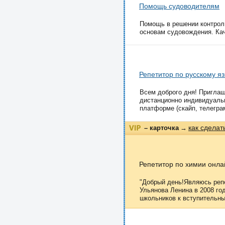
Помощь судоводителям
Помощь в решении контроль
основам судовождения. Каче
Репетитор по русскому я
Всем доброго дня! Приглаш
дистанционно индивидуально
платформе (скайп, телеграм
как сделат
– карточка
→
Репетитор по химии онла
"Добрый день!Являюсь репе
Ульянова Ленина в 2008 го
школьников к вступительны