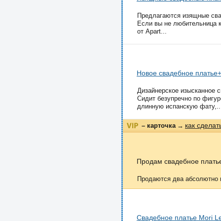
Предлагаются изящные сва
Если вы не любительница 
от Apart...
Новое свадебное платье
Дизайнерское изысканное с
Сидит безупречно по фигур
длинную испанскую фату,..
как сделат
– карточка
→
Продам свадебное плать
Продаются два абсолютно н
Свадебное платье Mori L