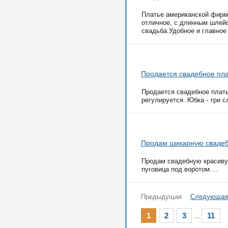
Платье американской фирмы
отличное, с длинным шлей
свадьба.Удобное и главное 
Продается свадебное пл
Продается свадебное плать
регулируется. Юбка - три с
Продам шикарную сваде
Продам свадебную красивую
пуговица под воротом....
Предыдущая
Следующая
1
2
3
...
11