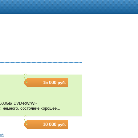
15 000
руб.
b/500Gb/ DVD-RW/Wi-
у. немного, состояние хорошее....
10 000
руб.
ий