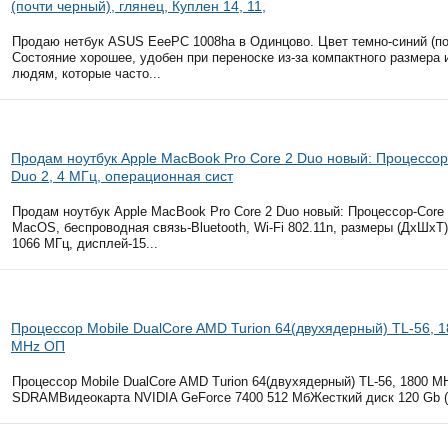
(почти черный), глянец, Куплен 14, 11,
Продаю нетбук ASUS EeePC 1008ha в Одинцово. Цвет темно-синий (почт
Состояние хорошее, удобен при переноске из-за компактного размера и
людям, которые часто...
Продам ноутбук Apple MacBook Pro Core 2 Duo новый: Процессор
Duo 2, 4 МГц, операционная сист
Продам ноутбук Apple MacBook Pro Core 2 Duo новый: Процессор-Core 
MacOS, беспроводная связь-Bluetooth, Wi-Fi 802.11n, размеры (ДхШхТ
1066 МГц, дисплей-15...
Процессор Mobile DualCore AMD Turion 64(двухядерный) TL-56, 
MHz ОП
Процессор Mobile DualCore AMD Turion 64(двухядерный) TL-56, 1800
SDRAMВидеокарта NVIDIA GeForce 7400 512 МбЖесткий диск 120 Gb (54