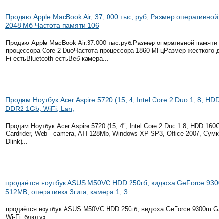
Продаю Apple MacBook Air, 37, 000 тыс, руб, Размер оперативно
2048 Мб Частота памяти 106
Продаю Apple MacBook Air.37.000 тыс.руб.Размер оперативной памяти
процессора Core 2 DuoЧастота процессора 1860 МГцРазмер жесткого д
Fi естьBluetooth естьВеб-камера...
Продам Ноутбук Acer Aspire 5720 (15, 4, Intel Core 2 Duo 1, 8, HD
DDR2 1Gb, WiFi, Lan,
Продам Ноутбук Acer Aspire 5720 (15, 4", Intel Core 2 Duo 1.8, HDD 160
Cardrider, Web - camera, ATI 128Mb, Windows XP SP3, Office 2007, С
Dlink)...
продаётся ноутбук ASUS M50VC:HDD 250гб, видюха GeForce 93
512MB, оперативка 3гига, камера 1, 3
продаётся ноутбук ASUS M50VC:HDD 250гб, видюха GeForce 9300m GS 
Wi-Fi, блютуз...