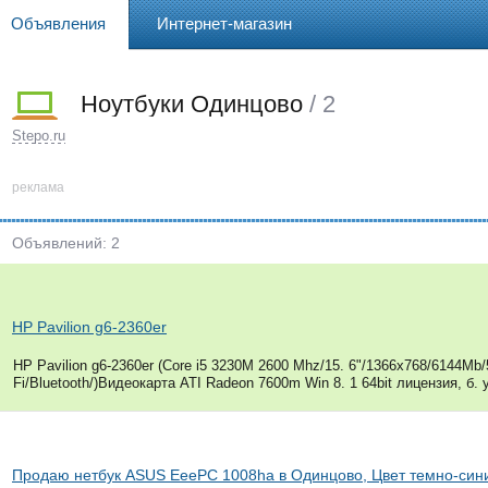
Объявления
Интернет-магазин
Ноутбуки Одинцово
/ 2
Stepo.ru
реклама
Объявлений: 2
HP Pavilion g6-2360er
HP Pavilion g6-2360er (Core i5 3230M 2600 Mhz/15. 6"/1366x768/6144M
Fi/Bluetooth/)Видеокарта ATI Radeon 7600m Win 8. 1 64bit лицензия, б. 
Продаю нетбук ASUS EeePC 1008ha в Одинцово, Цвет темно-син