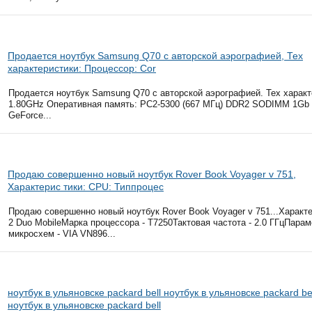
Продается ноутбук Samsung Q70 c авторской аэрографией, Тех
характеристики: Процессор: Cor
Продается ноутбук Samsung Q70 c авторской аэрографией. Тех характ
1.80GHz Оперативная память: PC2-5300 (667 МГц) DDR2 SODIMM 1Gb 
GeForce...
Продаю совершенно новый ноутбук Rover Book Voyager v 751,
Характерис тики: CPU: Типпроцес
Продаю совершенно новый ноутбук Rover Book Voyager v 751...Характер
2 Duo MobileМарка процессора - T7250Тактовая частота - 2.0 ГГцПара
микросхем - VIA VN896...
ноутбук в ульяновске packard bell ноутбук в ульяновске packard be
ноутбук в ульяновске packard bell