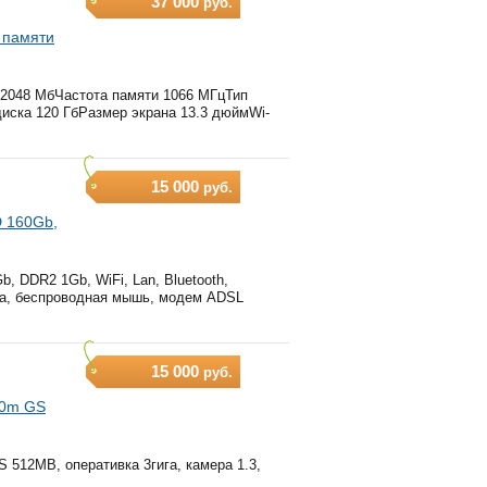
37 000
руб.
й памяти
 2048 МбЧастота памяти 1066 МГцТип
иска 120 ГбРазмер экрана 13.3 дюймWi-
15 000
руб.
D 160Gb,
Gb, DDR2 1Gb, WiFi, Lan, Bluetooth,
умка, беспроводная мышь, модем ADSL
15 000
руб.
00m GS
512MB, оперативка 3гига, камера 1.3,