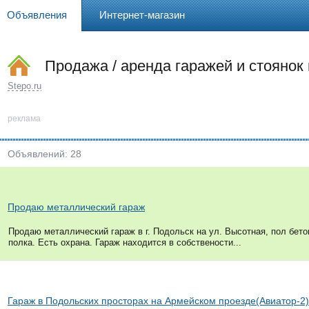
Объявления
Интернет-магазин
Продажа / аренда гаражей и стоянок
Stepo.ru
реклама
Объявлений: 28
Продаю металлический гараж
Продаю металлический гараж в г. Подольск на ул. Высотная, пол бето
полка. Есть охрана. Гараж находится в собствености...
Гараж в Подольских просторах на Армейском проезде(Авиатор-2)