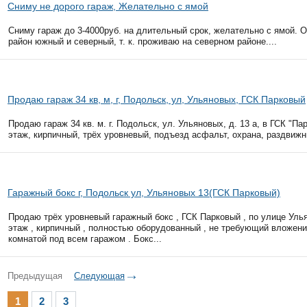
Сниму не дорого гараж, Желательно с ямой
Сниму гараж до 3-4000руб. на длительный срок, желательно с ямой. 
район южный и северный, т. к. проживаю на северном районе....
Продаю гараж 34 кв, м, г, Подольск, ул, Ульяновых, ГСК Парковый
Продаю гараж 34 кв. м. г. Подольск, ул. Ульяновых, д. 13 а, в ГСК "Па
этаж, кирпичный, трёх уровневый, подъезд асфальт, охрана, раздвижные
Гаражный бокс г, Подольск ул, Ульяновых 13(ГСК Парковый)
Продаю трёх уровневый гаражный бокс , ГСК Парковый , по улице Ульян
этаж , кирпичный , полностью оборудованный , не требующий вложен
комнатой под всем гаражом . Бокс...
Предыдущая
Следующая
1
2
3