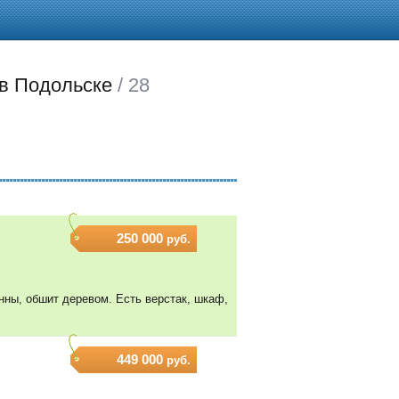
 в Подольске
/ 28
250 000
руб.
нны, обшит деревом. Есть верстак, шкаф,
449 000
руб.