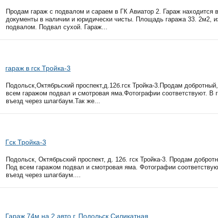
Продам гараж с подвалом и сараем в ГК Авиатор 2. Гараж находится в
документы в наличии и юридически чисты. Площадь гаража 33. 2м2, из
подвалом. Подвал сухой. Гараж...
гараж в гск Тройка-3
Подольск,Октябрьский проспект,д.12б.гск Тройка-3.Продам добротный,
всем гаражом подвал и смотровая яма.Фотографии соответствуют. В г
въезд через шлагбаум.Так же...
Гск Тройка-3
Подольск, Октябрьский проспект, д. 12б. гск Тройка-3. Продам добротн
Под всем гаражом подвал и смотровая яма. Фотографии соответствуют
въезд через шлагбаум....
Гараж 74м на 2 авто г, Подольск Силикатная