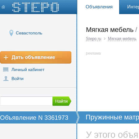
Объявления
Инте
Мягкая мебель
/
Севастополь
Stepo.ru
Мягкая мебель
реклама
Личный кабинет
Войти
Пружинные матр
Объявление N 3361973
У этого объ