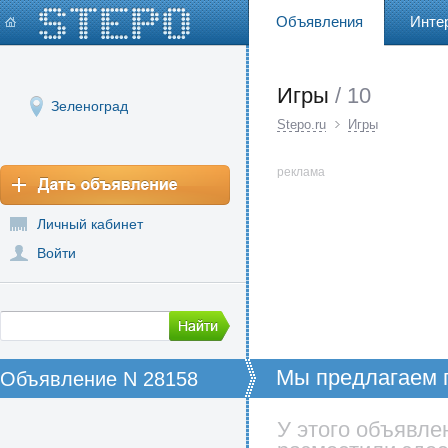
Объявления
Инте
Игры
/ 10
Зеленоград
Stepo.ru
Игры
реклама
Личный кабинет
Войти
Мы предлагаем п
Объявление N 28158
XBOX-360 в г, З
информация
У этого объявле