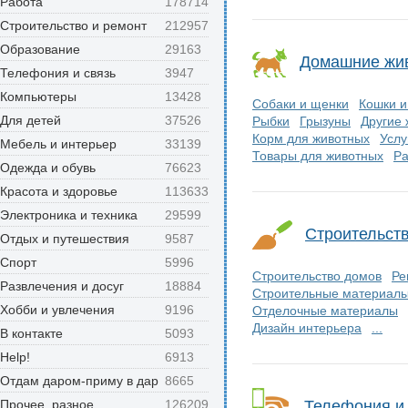
Работа
178714
Строительство и ремонт
212957
Образование
29163
Домашние жи
Телефония и связь
3947
Компьютеры
13428
Собаки и щенки
Кошки и
Для детей
37526
Рыбки
Грызуны
Другие
Корм для животных
Услу
Мебель и интерьер
33139
Товары для животных
Ра
Одежда и обувь
76623
Красота и здоровье
113633
Электроника и техника
29599
Строительств
Отдых и путешествия
9587
Спорт
5996
Строительство домов
Ре
Развлечения и досуг
18884
Строительные материал
Хобби и увлечения
9196
Отделочные материалы
Дизайн интерьера
...
В контакте
5093
Help!
6913
Отдам даром-приму в дар
8665
Прочее, разное
126209
Телефония и 