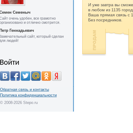
И уже завтра вы сможе
в любом из 1135 город
Семен Семеныч
Ваша прямая связь с 
Сайт очень удобен, все грамотно
Без посредников.
организовано и отлично смотрится.
Петр Геннадьевич
Замечательный сайт, который сделан
для людей!
Войти
Обратная связь и контакты
Политика конфиденциальности
© 2008-2026 Stepo.ru