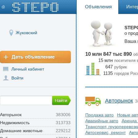
Объявления
Инте
STEPO
Жуковский
о про
Ваша 
10 млн 847 тыс 890
об
15 млн
посетителя 
647
рубрик
Личный кабинет
1135
городов Рос
Войти
Авторынок
3
Авторынок
383006
Продажа авто
Новые ав
Аварийные авто
Аренда 
Недвижимость
313733
Транспорт, грузоперевозк
Домашние животные
229212
Автосервис, ремонт
Авт